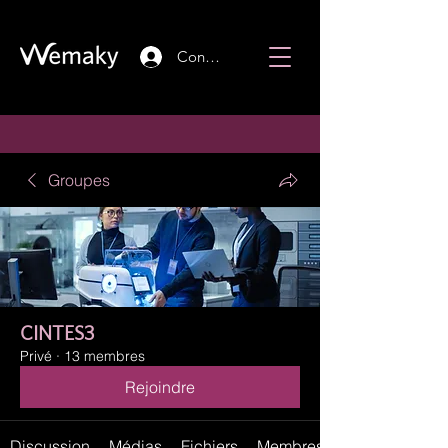
Connexion
Groupes
CINTES3
Privé
·
13 membres
Rejoindre
Discussion
Médias
Fichiers
Membres