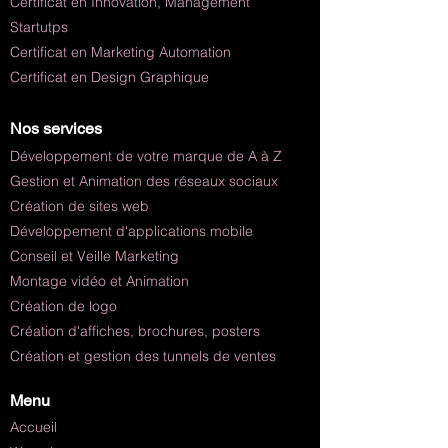
Certificat en Innovation, Management
Startutps
Certificat en Marketing Automation
Certificat en Design Graphique
Nos services
Développement de votre marque de A à Z
Gestion et Animation des réseaux sociaux
Création de sites web
Développement d'applications mobile
Conseil et Veille Marketing
Montage vidéo et Animation
Création de logo
Création d'affiches, brochures, posters
Création et gestion des tunnels de ventes
Menu
Accueil