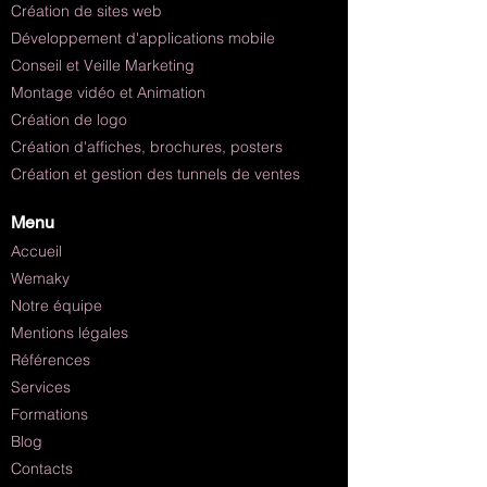
Création de sites web
Développement d'applications mobile
Conseil et Veille Marketing
Montage vidéo et Animation
Création de logo
Création d'affiches, brochures, posters
Création et gestion des tunnels de ventes
Menu
Accueil
Wemaky
Notre équipe
Mentions légales
Références
Services
Formations
Blog
Contacts