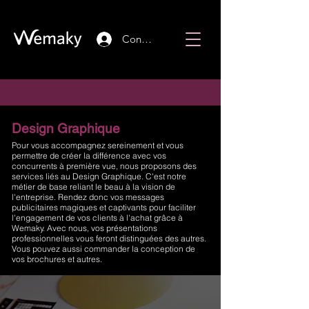
Connexion
Design Graphique
Pour vous accompagnez sereinement et vous
permettre de créer la différence avec vos
concurrents à première vue, nous proposons des
services liés au Design Graphique. C'est notre
métier de base reliant le beau à la vision de
l'entreprise. Rendez donc vos messages
publicitaires magiques et captivants pour faciliter
l'engagement de vos clients à l'achat grâce à
Wemaky. Avec nous, vos présentations
professionnelles vous feront distinguées des autres.
Vous pouvez aussi commander la conception de
vos brochures et autres.