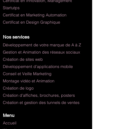
Certificat en Innovation, Management
Startutps
Certificat en Marketing Automation
Certificat en Design Graphique
Nos services
Développement de votre marque de A à Z
Gestion et Animation des réseaux sociaux
Création de sites web
Développement d'applications mobile
Conseil et Veille Marketing
Montage vidéo et Animation
Création de logo
Création d'affiches, brochures, posters
Création et gestion des tunnels de ventes
Menu
Accueil