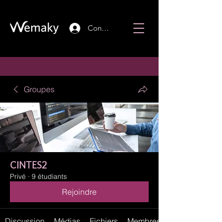
Connexion
Groupes
CINTES2
Privé
·
9 étudiants
Rejoindre
Discussion
Médias
Fichiers
Membres