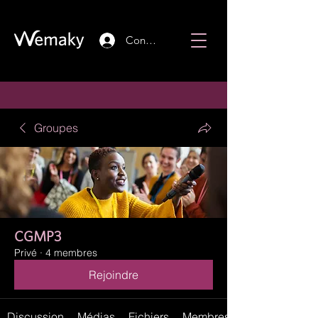
Connexion
Groupes
CGMP3
Privé
·
4 membres
Rejoindre
Discussion
Médias
Fichiers
Membres