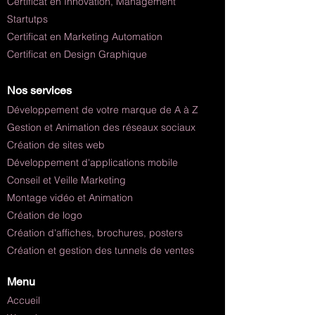
Certificat en Innovation, Management
Startutps
Certificat en Marketing Automation
Certificat en Design Graphique
Nos services
Développement de votre marque de A à Z
Gestion et Animation des réseaux sociaux
Création de sites web
Développement d'applications mobile
Conseil et Veille Marketing
Montage vidéo et Animation
Création de logo
Création d'affiches, brochures, posters
Création et gestion des tunnels de ventes
Menu
Accueil