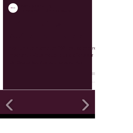
Wemaky Consulting
13 mars 2021
3 min de lecture
Créer un site web en
2021 pourquoi faire ?
Avoir un site internet en 2021 est-ce encore
important ? Vous mettez plus d’efforts sur
les réseaux sociaux pour exposer vos
produits...